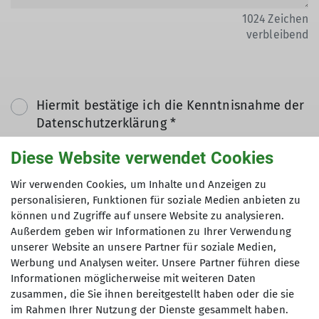
1024
Zeichen
verbleibend
Hiermit bestätige ich die Kenntnisnahme der
Datenschutzerklärung *
Diese Website verwendet Cookies
Hiermit erkläre ich mich einverstanden, dass
Wir verwenden Cookies, um Inhalte und Anzeigen zu
meine in das Kontaktformular eingegebenen
personalisieren, Funktionen für soziale Medien anbieten zu
Daten elektronisch gesichert und zum Zweck
können und Zugriffe auf unsere Website zu analysieren.
der Kontaktaufnahme verarbeitet und
Außerdem geben wir Informationen zu Ihrer Verwendung
genutzt werden. Mir ist bekannt, dass ich
unserer Website an unsere Partner für soziale Medien,
meine Einwilligung jederzeit wiederrufen
Werbung und Analysen weiter. Unsere Partner führen diese
kann. *
Informationen möglicherweise mit weiteren Daten
zusammen, die Sie ihnen bereitgestellt haben oder die sie
im Rahmen Ihrer Nutzung der Dienste gesammelt haben.
Mit (*) markierte Felder