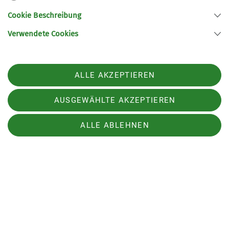
ehrenamtliche Tätigke
iten.
Cookie Beschreibung
Verwendete Cookies
Die DAV-
Ehrenamtlichen sind
über den
ALLE AKZEPTIEREN
Bundesverband
haftpflicht-, unfall-
AUSGEWÄHLTE AKZEPTIEREN
und
rechtsschutzversicher
ALLE ABLEHNEN
t.
Wir bieten dir
regelmäßige
Ausbildungen und
Fortbildungen