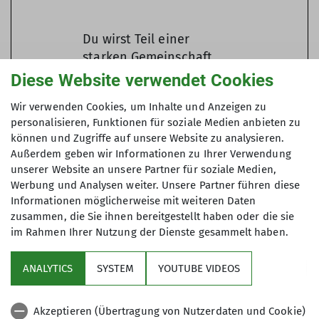
Du wirst Teil einer
starken Gemeinschaft
und kannst deine
Diese Website verwendet Cookies
Liebe zu den Bergen,
Wir verwenden Cookies, um Inhalte und Anzeigen zu
dem Bergsport und
personalisieren, Funktionen für soziale Medien anbieten zu
Naturschutz mit
können und Zugriffe auf unsere Website zu analysieren.
anderen teilen
Außerdem geben wir Informationen zu Ihrer Verwendung
unserer Website an unsere Partner für soziale Medien,
Es werden dir
Werbung und Analysen weiter. Unsere Partner führen diese
Auslagen ersetzt,
Informationen möglicherweise mit weiteren Daten
auch gibt es
zusammen, die Sie ihnen bereitgestellt haben oder die sie
im Rahmen Ihrer Nutzung der Dienste gesammelt haben.
Aufwandsentschädigu
ngen (Übungsleiter-
ANALYTICS
SYSTEM
YOUTUBE VIDEOS
und
Ehrenamtspauschale)
für
Akzeptieren (Übertragung von Nutzerdaten und Cookie)