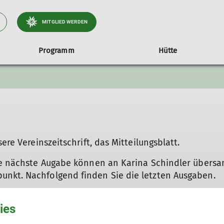
MITGLIED WERDEN
Programm
Hütte
letterkurse
Kletterkurse
Gruppen
Klettergruppe Damen
Klettergruppe Jugend
Eltern Kind Bouldern
ere Vereinszeitschrift, das Mitteilungsblatt.
Klettergruppe Kinder Anfänger
Klettergruppe Kinder Fortgeschrittene
die nächste Augabe können an Karina Schindler übersa
nkt. Nachfolgend finden Sie die letzten Ausgaben.
ies
pdf)