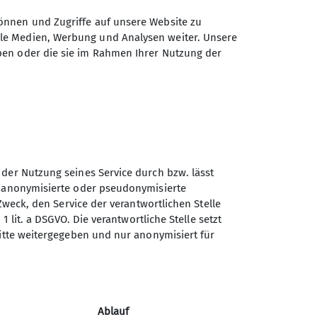
önnen und Zugriffe auf unsere Website zu
ale Medien, Werbung und Analysen weiter. Unsere
ben oder die sie im Rahmen Ihrer Nutzung der
 der Nutzung seines Service durch bzw. lässt
Sektion Selb des Deutschen
n anonymisierte oder pseudonymisierte
Alpenvereins e.V.
Zweck, den Service der verantwortlichen Stelle
1 lit. a DSGVO. Die verantwortliche Stelle setzt
Carl-Netzsch-Str. 24
ritte weitergegeben und nur anonymisiert für
95100 Selb
Telefon +49928768131
Kontakt
Ablauf