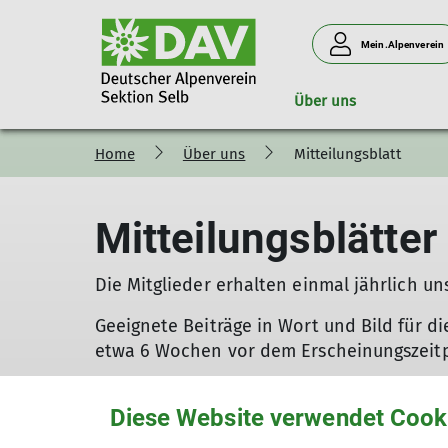
Mein.Alpenverein
Über uns
Home
Über uns
Mitteilungsblatt
Kletterhalle
Wandertouren
Ehrenamtliche
Formulare
K
Öffnungszeiten
Vorstand
Mitteilungsblätter
Preise
Beirat
Nutzungsbedingungen
Fachübungsleiter
Die Mitglieder erhalten einmal jährlich uns
Gastgruppen
Weitere Aufgaben
Geeignete Beiträge in Wort und Bild für 
etwa 6 Wochen vor dem Erscheinungszeitpu
Diese Website verwendet Cook
DAVSelb_Mitteilungsblatt_2025
(0B, 