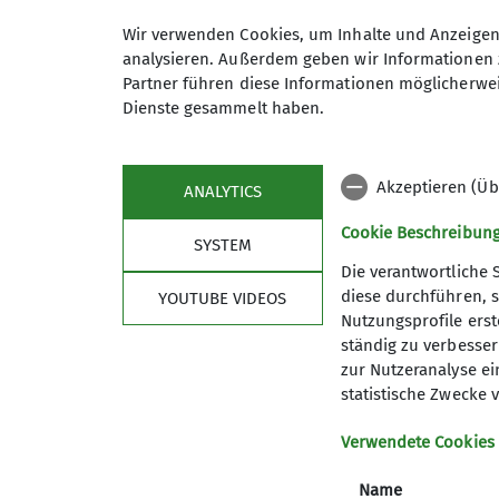
DAVSelb_Mitteilungsblatt_2024
(0B, 
Wir verwenden Cookies, um Inhalte und Anzeigen 
DAVSelb_Mitteilungsblatt_2023
(0B, 
analysieren. Außerdem geben wir Informationen 
Partner führen diese Informationen möglicherwei
DAVSelb_Mitteilungsblatt_2022
(0B, 
Dienste gesammelt haben.
Akzeptieren (Üb
ANALYTICS
Cookie Beschreibun
SYSTEM
Die verantwortliche 
diese durchführen, s
YOUTUBE VIDEOS
Sektion DAV Selb
Nutzungsprofile erste
ständig zu verbessern
Mitglied werden
zur Nutzeranalyse ei
Ehrenamt
statistische Zwecke v
Partner
Satzung
Verwendete Cookies
Name