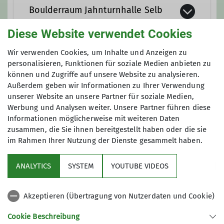
Boulderraum Jahnturnhalle Selb
Diese Website verwendet Cookies
https://maps.app.goo.gl/PW1cZdSSvhNou
Wir verwenden Cookies, um Inhalte und Anzeigen zu
personalisieren, Funktionen für soziale Medien anbieten zu
Gruppe
Jahnstraße 35
können und Zugriffe auf unsere Website zu analysieren.
Außerdem geben wir Informationen zu Ihrer Verwendung
95100 Selb
unserer Website an unsere Partner für soziale Medien,
Damengruppe Klettern
Werbung und Analysen weiter. Unsere Partner führen diese
Informationen möglicherweise mit weiteren Daten
zusammen, die Sie ihnen bereitgestellt haben oder die sie
im Rahmen Ihrer Nutzung der Dienste gesammelt haben.
Jeden Montag treffen wir uns
abwechselnd zum Klettern oder
ANALYTICS
SYSTEM
YOUTUBE VIDEOS
Bouldern in der Halle.Im Sommer
nach Absprache auch gerne am
Felsen.
Akzeptieren (Übertragung von Nutzerdaten und Cookie)
Sektion DAV Selb
Cookie Beschreibung
Details