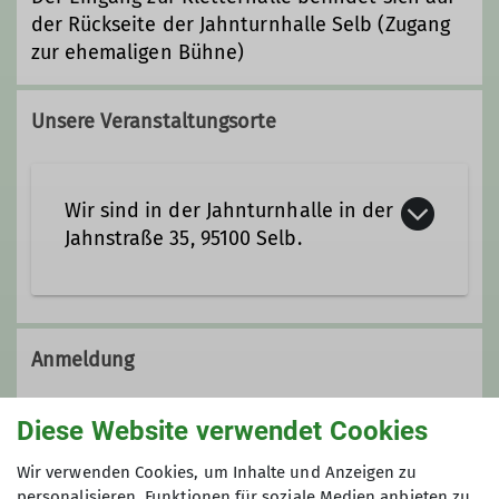
der Rückseite der Jahnturnhalle Selb (Zugang
zur ehemaligen Bühne)
Unsere Veranstaltungsorte
Wir sind in der Jahnturnhalle in der
Jahnstraße 35, 95100 Selb.
zu Google Maps
Jahnstraße 35
95100 Selb
Anmeldung
-> direkt zur Anmeldung
Diese Website verwendet Cookies
Bei Fragen schreibe eine Email an
kletterkurse@dav-selb.de
Wir verwenden Cookies, um Inhalte und Anzeigen zu
personalisieren, Funktionen für soziale Medien anbieten zu