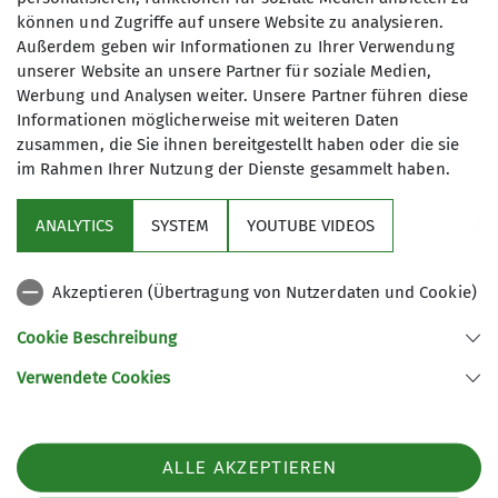
können und Zugriffe auf unsere Website zu analysieren.
Preis
Außerdem geben wir Informationen zu Ihrer Verwendung
unserer Website an unsere Partner für soziale Medien,
Preis auf Anfrage, denn als Verein möchten wir
Werbung und Analysen weiter. Unsere Partner führen diese
Informationen möglicherweise mit weiteren Daten
den kommerziellen Anbietern keine
zusammen, die Sie ihnen bereitgestellt haben oder die sie
Konkurrenz machen
im Rahmen Ihrer Nutzung der Dienste gesammelt haben.
ANALYTICS
SYSTEM
YOUTUBE VIDEOS
Akzeptieren (Übertragung von Nutzerdaten und Cookie)
Sektion DAV Selb
Cookie Beschreibung
Verwendete Cookies
Sektion Selb des Deutschen Alpenvereins e.V.
Carl-Netzsch-Str. 24
95100 Selb
ALLE AKZEPTIEREN
Telefon +49928768131