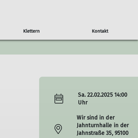
Klettern
Kontakt
Anfragen
Mitteilungsblatt
Vorträge und Veranstaltungen
Hallenbelegungsplan
Allgemeine Anfragen
Fragen Kletterkurse
Mitgliedschaft
Touren-/Kursvorschlag
Sa. 22.02.2025 14:00
Uhr
Wir sind in der
Jahnturnhalle in der
Jahnstraße 35, 95100