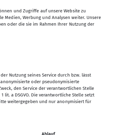
önnen und Zugriffe auf unsere Website zu
ale Medien, Werbung und Analysen weiter. Unsere
ben oder die sie im Rahmen Ihrer Nutzung der
 der Nutzung seines Service durch bzw. lässt
n anonymisierte oder pseudonymisierte
Sektion Selb des Deutschen
Zweck, den Service der verantwortlichen Stelle
Alpenvereins e.V.
1 lit. a DSGVO. Die verantwortliche Stelle setzt
ritte weitergegeben und nur anonymisiert für
Carl-Netzsch-Str. 24
95100 Selb
Telefon +49928768131
Ablauf