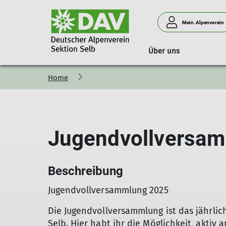
Mein.Alpenverein
Über uns
Home
Kletterhalle
Wandertouren
Ehrenamtliche
Formulare
K
Öffnungszeiten
Vorstand
Preise
Beirat
Jugendvollversa
Nutzungsbedingungen
Fachübungsleiter
Gastgruppen
Weitere Aufgaben
Beschreibung
Jugendvollversammlung 2025
Die Jugendvollversammlung ist das jährlic
Selb. Hier habt ihr die Möglichkeit, aktiv