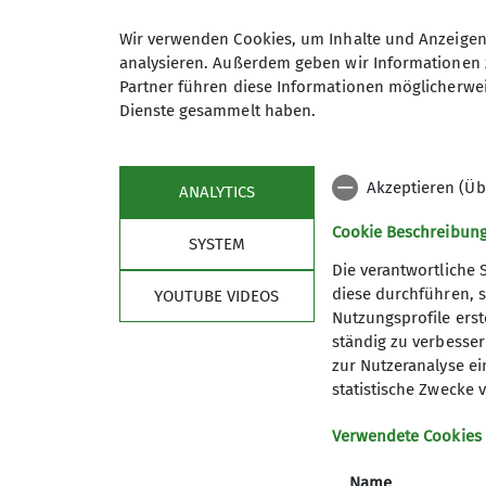
Wir sind in der Jahnturnhalle in de
Wir verwenden Cookies, um Inhalte und Anzeigen 
analysieren. Außerdem geben wir Informationen 
Partner führen diese Informationen möglicherwei
zu Google Maps
Jahnstr
Dienste gesammelt haben.
95100 S
Akzeptieren (Üb
ANALYTICS
Cookie Beschreibun
SYSTEM
Die verantwortliche 
diese durchführen, s
YOUTUBE VIDEOS
Nutzungsprofile erste
Sektion DAV Selb
ständig zu verbessern
zur Nutzeranalyse ei
Mitglied werden
statistische Zwecke v
Ehrenamt
Partner
Verwendete Cookies
Satzung
Name