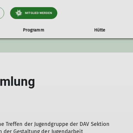
MITGLIED WERDEN
Programm
Hütte
letterkurse
Kletterkurse
Gruppen
Klettergruppe Damen
Klettergruppe Jugend
mmlung
Eltern Kind Bouldern
Klettergruppe Kinder Anfänger
Klettergruppe Kinder Fortgeschrittene
he Treffen der Jugendgruppe der DAV Sektion
 an der Gestaltung der Jugendarbeit