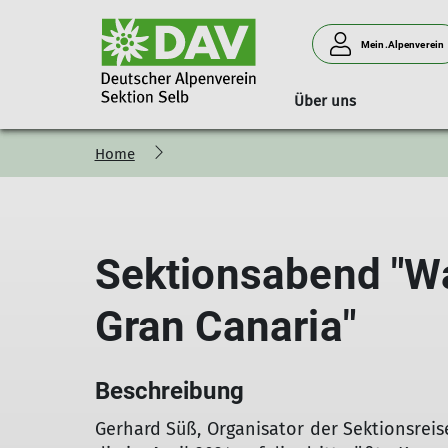
Mein.Alpenverein
Über uns
Home
Kletterhalle
Wandertouren
Ehrenamtliche
Formulare
K
Öffnungszeiten
Vorstand
Preise
Beirat
Sektionsabend "W
Nutzungsbedingungen
Fachübungsleiter
Gastgruppen
Weitere Aufgaben
Gran Canaria"
Beschreibung
Gerhard Süß, Organisator der Sektionsreis