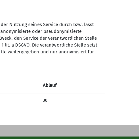
 der Nutzung seines Service durch bzw. lässt
n anonymisierte oder pseudonymisierte
Sektion Selb des Deutschen
Zweck, den Service der verantwortlichen Stelle
Alpenvereins e.V.
1 lit. a DSGVO. Die verantwortliche Stelle setzt
ritte weitergegeben und nur anonymisiert für
Carl-Netzsch-Str. 24
95100 Selb
Telefon +49928768131
Ablauf
Kontakt
30