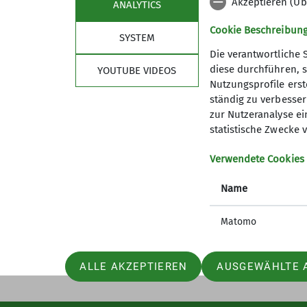
Akzeptieren (Üb
ANALYTICS
Cookie Beschreibun
SYSTEM
Die verantwortliche 
diese durchführen, s
YOUTUBE VIDEOS
Nutzungsprofile erste
Sektion DAV Selb
ständig zu verbessern
zur Nutzeranalyse ei
Mitglied werden
statistische Zwecke v
Ehrenamt
Partner
Verwendete Cookies
Satzung
Name
Matomo
ALLE AKZEPTIEREN
AUSGEWÄHLTE 