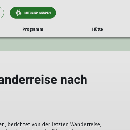
MITGLIED WERDEN
Programm
Hütte
letterkurse
Kletterkurse
Gruppen
Klettergruppe Damen
Klettergruppe Jugend
anderreise nach
Eltern Kind Bouldern
Klettergruppe Kinder Anfänger
Klettergruppe Kinder Fortgeschrittene
en, berichtet von der letzten Wanderreise,