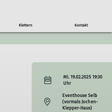
Klettern
Kontakt
Anfragen
Mitteilungsblatt
Vorträge und Veranstaltungen
Hallenbelegungsplan
Allgemeine Anfragen
Fragen Kletterkurse
Mitgliedschaft
Touren-/Kursvorschlag
Mi. 19.02.2025 19:30
Uhr
Eventhouse Selb
(vormals Jochen-
Klepper-Haus)