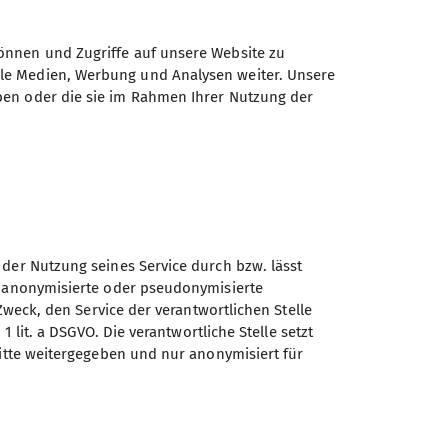
önnen und Zugriffe auf unsere Website zu
ale Medien, Werbung und Analysen weiter. Unsere
ben oder die sie im Rahmen Ihrer Nutzung der
 der Nutzung seines Service durch bzw. lässt
n anonymisierte oder pseudonymisierte
Sektion Selb des Deutschen
Zweck, den Service der verantwortlichen Stelle
Alpenvereins e.V.
1 lit. a DSGVO. Die verantwortliche Stelle setzt
ritte weitergegeben und nur anonymisiert für
Carl-Netzsch-Str. 24
95100 Selb
Telefon +49928768131