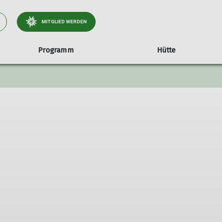
MITGLIED WERDEN
Programm
Hütte
letterkurse
Kletterkurse
Gruppen
Klettergruppe Damen
Klettergruppe Jugend
Eltern Kind Bouldern
Klettergruppe Kinder Anfänger
Klettergruppe Kinder Fortgeschrittene